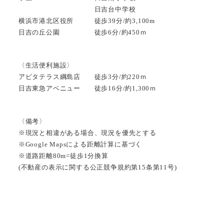
日吉台中学校
横浜市港北区役所 徒歩39分/約3,100m
日吉の丘公園 徒歩6分/約450ｍ
〈生活便利施設〉
アピタテラス綱島店 徒歩3分/約220ｍ
日吉東急アベニュー 徒歩16分/約1,300ｍ
〈備考〉
※現況と相違がある場合、現況を優先とする
※Google Mapsによる距離計算に基づく
※道路距離80m=徒歩1分換算
(不動産の表示に関する公正競争規約第15条第11号)