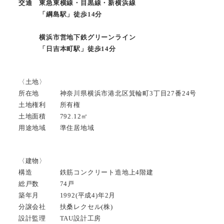
交通 東急東横線・目黒線・新横浜線
「綱島駅」徒歩14分
横浜市営地下鉄グリーンライン
「日吉本町駅」徒歩14分
〈土地〉
所在地 神奈川県横浜市港北区箕輪町3丁目27番24号
土地権利 所有権
土地面積 792.12㎡
用途地域 準住居地域
〈建物〉
構造 鉄筋コンクリート造地上4階建
総戸数 74戸
築年月 1992(平成4)年2月
分譲会社 扶桑レクセル(株)
設計監理 TAU設計工房