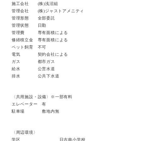
施工会社 (株)浅沼組
管理会社 (株)ジャストアメニティ
管理形態 全部委託
管理状態 日勤
管理費 専有面積による
修繕積立金 専有面積による
ペット飼育 不可
電気 契約会社による
ガス 都市ガス
給水 公営水道
排水 公共下水道
〈共用施設・設備〉※一部有料
エレベーター 有
駐車場 敷地内無
〈周辺環境〉
学区 日吉南小学校