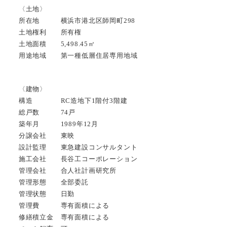
〈土地〉
所在地 横浜市港北区師岡町298
土地権利 所有権
土地面積 5,498.45㎡
用途地域 第一種低層住居専用地域
〈建物〉
構造 RC造地下1階付3階建
総戸数 74戸
築年月 1989年12月
分譲会社 東映
設計監理 東急建設コンサルタント
施工会社 長谷工コーポレーション
管理会社 合人社計画研究所
管理形態 全部委託
管理状態 日勤
管理費 専有面積による
修繕積立金 専有面積による