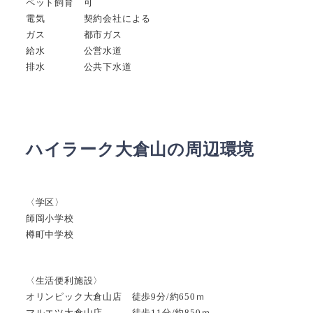
ペット飼育 可
電気 契約会社による
ガス 都市ガス
給水 公営水道
排水 公共下水道
ハイラーク大倉山の周辺環境
〈学区〉
師岡小学校
樽町中学校
〈生活便利施設〉
オリンピック大倉山店 徒歩9分/約650ｍ
マルエツ大倉山店 徒歩11分/約850ｍ