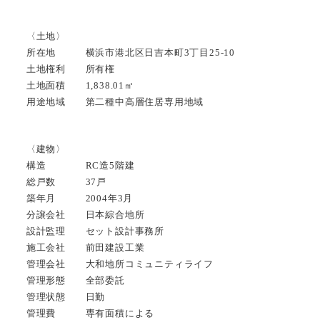
〈土地〉
所在地 横浜市港北区日吉本町3丁目25-10
土地権利 所有権
土地面積 1,838.01㎡
用途地域 第二種中高層住居専用地域
〈建物〉
構造 RC造5階建
総戸数 37戸
築年月 2004年3月
分譲会社 日本綜合地所
設計監理 セット設計事務所
施工会社 前田建設工業
管理会社 大和地所コミュニティライフ
管理形態 全部委託
管理状態 日勤
管理費 専有面積による