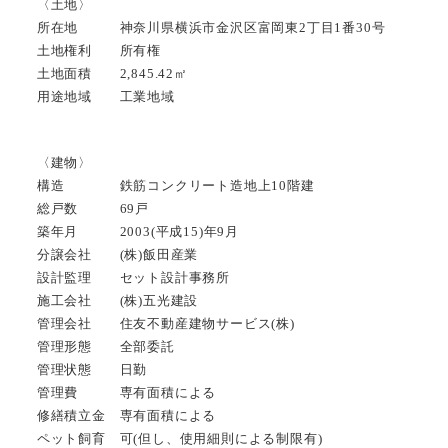
〈土地〉
所在地 神奈川県横浜市金沢区富岡東2丁目1番30号
土地権利 所有権
土地面積 2,845.42㎡
用途地域 工業地域
〈建物〉
構造 鉄筋コンクリート造地上10階建
総戸数 69戸
築年月 2003(平成15)年9月
分譲会社 (株)飯田産業
設計監理 セット設計事務所
施工会社 (株)五光建設
管理会社 住友不動産建物サービス(株)
管理形態 全部委託
管理状態 日勤
管理費 専有面積による
修繕積立金 専有面積による
ペット飼育 可(但し、使用細則による制限有)