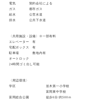
電気 契約会社による
ガス 都市ガス
給水 公営水道
排水 公共下水道
〈共用施設・設備〉※一部有料
エレベーター 有
宅配ボックス 有
駐車場 敷地内有
オートロック
24時間ゴミ出し可能
〈周辺環境〉
学区 並木第一小学校
富岡東中学校
富岡総合公園 徒歩6分/約500ｍ