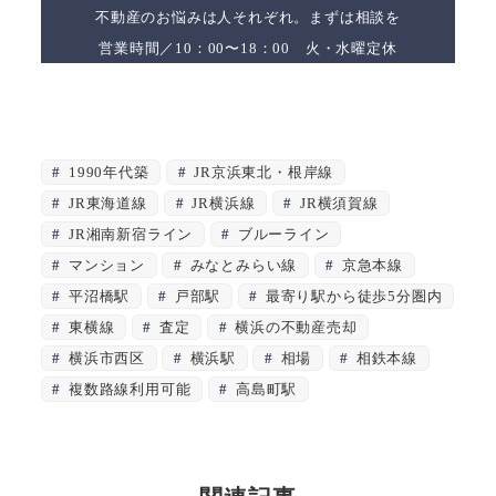
不動産のお悩みは人それぞれ。まずは相談を
営業時間／10：00〜18：00 火・水曜定休
1990年代築
JR京浜東北・根岸線
JR東海道線
JR横浜線
JR横須賀線
JR湘南新宿ライン
ブルーライン
マンション
みなとみらい線
京急本線
平沼橋駅
戸部駅
最寄り駅から徒歩5分圏内
東横線
査定
横浜の不動産売却
横浜市西区
横浜駅
相場
相鉄本線
複数路線利用可能
高島町駅