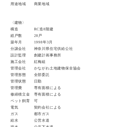
用途地域 商業地域
〈建物〉
構造 RC造8階建
総戸数 28戸
築年月 1998年3月
分譲会社 神奈川県住宅供給公社
設計監理 創建計画事務所
施工会社 紅梅組
管理会社 かながわ土地建物保全協会
管理形態 全部委託
管理状態 日勤
管理費 専有面積による
修繕積立金 専有面積による
ペット飼育 可
電気 契約会社による
ガス 都市ガス
給水 公営水道
排水 公共下水道