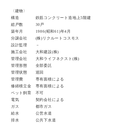
〈建物〉
構造 鉄筋コンクリート造地上5階建
総戸数 30戸
築年月 1986(昭和61)年4月
分譲会社 (株)リクルートコスモス
設計監理 －
施工会社 大和建設(株)
管理会社 大和ライフネクスト(株)
管理形態 全部委託
管理状態 巡回
管理費 専有面積による
修繕積立金 専有面積による
ペット飼育 不可
電気 契約会社による
ガス 都市ガス
給水 公営水道
排水 公共下水道