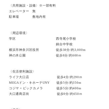
〈共用施設・設備〉※一部有料
エレベーター 無
駐車場 敷地内有
〈周辺環境〉
学区 西寺尾小学校
錦台中学校
横浜市神奈川区役所 徒歩38分/約3,000m
神の木公園 徒歩8分/約600ｍ
〈生活便利施設〉
ライフ大口店 徒歩4分/約290ｍ
MEGAドン・キホーテUNY 徒歩5分/約350m
コジマ × ビックカメラ 徒歩5分/約400m
大口通商店街 徒歩9分/約650ｍ