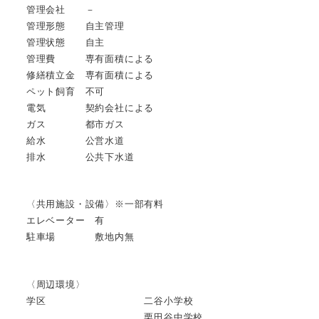
管理会社 －
管理形態 自主管理
管理状態 自主
管理費 専有面積による
修繕積立金 専有面積による
ペット飼育 不可
電気 契約会社による
ガス 都市ガス
給水 公営水道
排水 公共下水道
〈共用施設・設備〉※一部有料
エレベーター 有
駐車場 敷地内無
〈周辺環境〉
学区 二谷小学校
栗田谷中学校