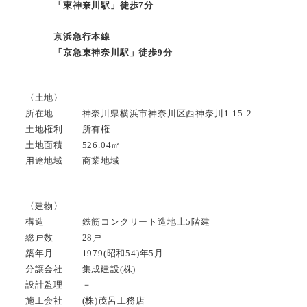
「東神奈川駅」徒歩7分
京浜急行本線
「京急東神奈川駅」徒歩9分
〈土地〉
所在地 神奈川県横浜市神奈川区西神奈川1-15-2
土地権利 所有権
土地面積 526.04㎡
用途地域 商業地域
〈建物〉
構造 鉄筋コンクリート造地上5階建
総戸数 28戸
築年月 1979(昭和54)年5月
分譲会社 集成建設(株)
設計監理 －
施工会社 (株)茂呂工務店