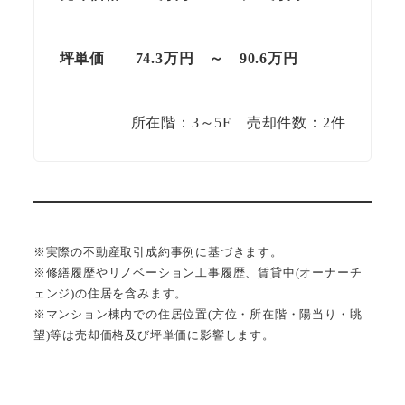
坪単価
74.3
万円
～
90.6
万円
所在階：3～5F 売却件数：2件
※実際の不動産取引成約事例に基づきます。
※修繕履歴やリノベーション工事履歴、賃貸中(オーナーチ
ェンジ)の住居を含みます。
※マンション棟内での住居位置(方位・所在階・陽当り・眺
望)等は売却価格及び坪単価に影響します。