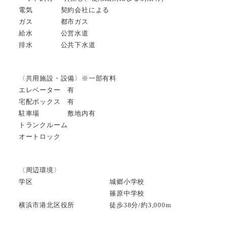
電気 契約会社による
ガス 都市ガス
給水 公営水道
排水 公共下水道
〈共用施設・設備〉※一部有料
エレベーター 有
宅配ボックス 有
駐車場 敷地内有
トランクルーム
オートロック
〈周辺環境〉
学区 城郷小学校
篠原中学校
横浜市港北区役所 徒歩38分/約3,000m