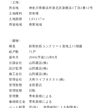
〈土地〉
所在地 神奈川県横浜市港北区新横浜1丁目2番12号
土地権利 所有権
土地面積 1,012.17㎡
用途地域 商業地域
〈建物〉
構造 鉄骨鉄筋コンクリート造地上11階建
総戸数 71戸
築年月 2000(平成12)年8月
分譲会社 山田建設(株)
設計監理 山田建設(株)
施工会社 山田建設(株)
管理会社 大和ライフネクスト(株)
管理形態 全部委託
管理状態 日勤
管理費 専有面積による
修繕積立金 専有面積による
ペット飼育 可(但し、使用細則による制限有)