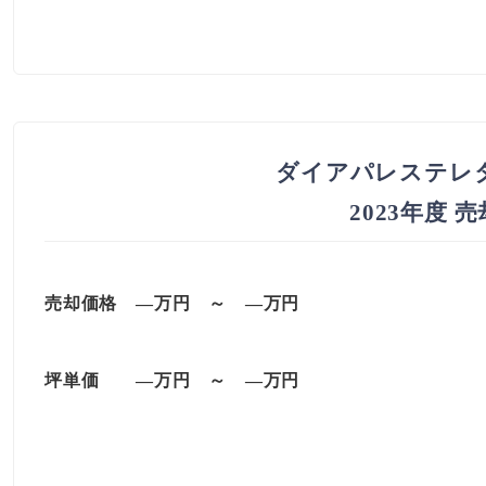
ダイアパレステレ
2023年度 
売却価格 —万円 ～ —万円
坪単価
—万円
～
—
万円