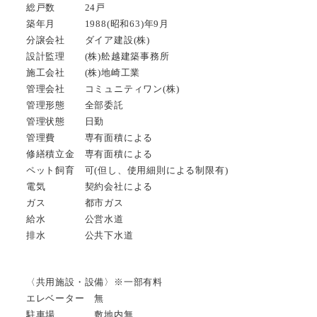
総戸数 24戸
築年月 1988(昭和63)年9月
分譲会社 ダイア建設(株)
設計監理 (株)舩越建築事務所
施工会社 (株)地崎工業
管理会社 コミュニティワン(株)
管理形態 全部委託
管理状態 日勤
管理費 専有面積による
修繕積立金 専有面積による
ペット飼育 可(但し、使用細則による制限有)
電気 契約会社による
ガス 都市ガス
給水 公営水道
排水 公共下水道
〈共用施設・設備〉※一部有料
エレベーター 無
駐車場 敷地内無