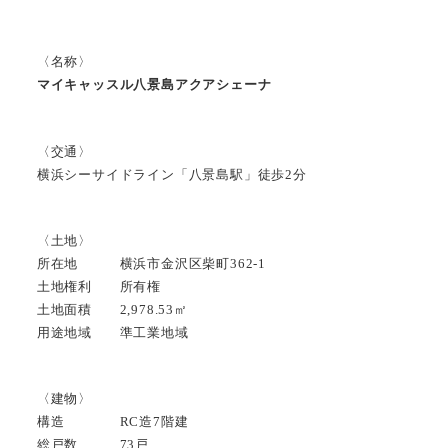
〈名称〉
マイキャッスル八景島アクアシェーナ
〈交通〉
横浜シーサイドライン「八景島駅」徒歩2分
〈土地〉
所在地 横浜市金沢区柴町362-1
土地権利 所有権
土地面積 2,978.53㎡
用途地域 準工業地域
〈建物〉
構造 RC造7階建
総戸数 73戸