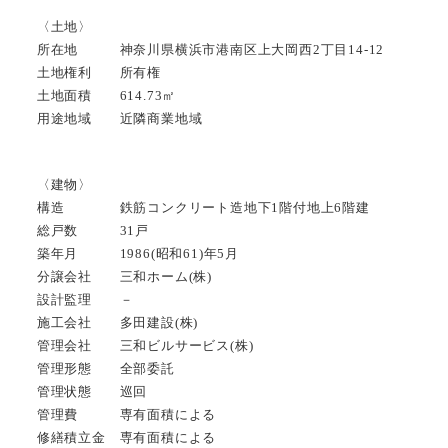
〈土地〉
所在地 神奈川県横浜市港南区上大岡西2丁目14-12
土地権利 所有権
土地面積 614.73㎡
用途地域 近隣商業地域
〈建物〉
構造 鉄筋コンクリート造地下1階付地上6階建
総戸数 31戸
築年月 1986(昭和61)年5月
分譲会社 三和ホーム(株)
設計監理 －
施工会社 多田建設(株)
管理会社 三和ビルサービス(株)
管理形態 全部委託
管理状態 巡回
管理費 専有面積による
修繕積立金 専有面積による