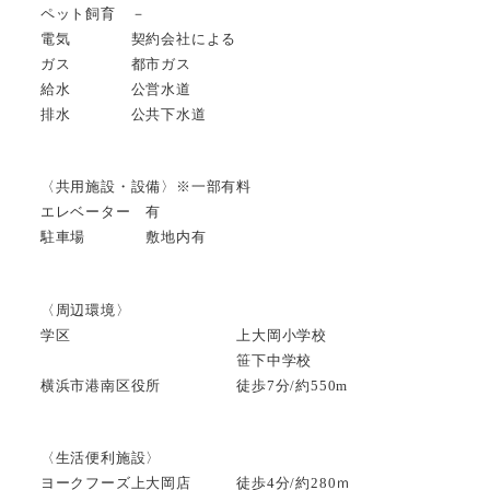
ペット飼育 －
電気 契約会社による
ガス 都市ガス
給水 公営水道
排水 公共下水道
〈共用施設・設備〉※一部有料
エレベーター 有
駐車場 敷地内有
〈周辺環境〉
学区 上大岡小学校
笹下中学校
横浜市港南区役所 徒歩7分/約550m
〈生活便利施設〉
ヨークフーズ上大岡店 徒歩4分/約280ｍ