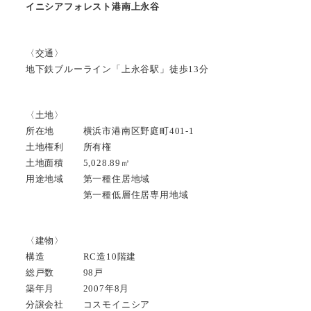
イニシアフォレスト港南上永谷
〈交通〉
地下鉄ブルーライン「上永谷駅」徒歩13分
〈土地〉
所在地 横浜市港南区野庭町401-1
土地権利 所有権
土地面積 5,028.89㎡
用途地域 第一種住居地域
第一種低層住居専用地域
〈建物〉
構造 RC造10階建
総戸数 98戸
築年月 2007年8月
分譲会社 コスモイニシア