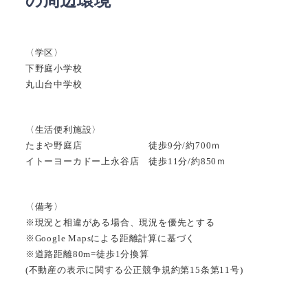
の周辺環境
〈学区〉
下野庭小学校
丸山台中学校
〈生活便利施設〉
たまや野庭店 徒歩9分/約700ｍ
イトーヨーカドー上永谷店 徒歩11分/約850ｍ
〈備考〉
※現況と相違がある場合、現況を優先とする
※Google Mapsによる距離計算に基づく
※道路距離80m=徒歩1分換算
(不動産の表示に関する公正競争規約第15条第11号)