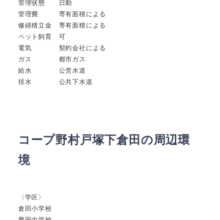
管理状態 日勤
管理費 専有面積による
修繕積立金 専有面積による
ペット飼育 可
電気 契約会社による
ガス 都市ガス
給水 公営水道
排水 公共下水道
コープ野村戸塚下倉田の周辺環
境
〈学区〉
倉田小学校
豊田中学校