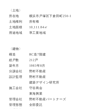
〈土地〉
所在地 横浜市戸塚区下倉田町250-1
土地権利 所有権
土地面積 10,111.84㎡
用途地域 準工業地域
〈建物〉
構造 RC造7階建
総戸数 212戸
築年月 1983年8月
分譲会社 野村不動産
設計監理 野村不動産
建築デザイン研究所
施工会社 守谷商会
東海興業
管理会社 野村不動産パートナーズ
管理形態 全部委託