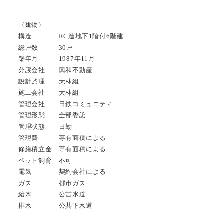
〈建物〉
構造 RC造地下1階付6階建
総戸数 30戸
築年月 1987年11月
分譲会社 興和不動産
設計監理 大林組
施工会社 大林組
管理会社 日鉄コミュニティ
管理形態 全部委託
管理状態 日勤
管理費 専有面積による
修繕積立金 専有面積による
ペット飼育 不可
電気 契約会社による
ガス 都市ガス
給水 公営水道
排水 公共下水道