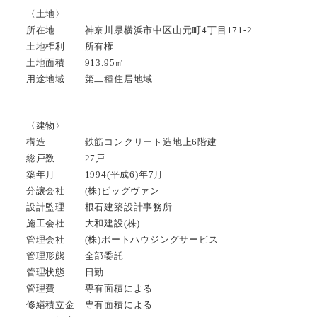
〈土地〉
所在地 神奈川県横浜市中区山元町4丁目171-2
土地権利 所有権
土地面積 913.95㎡
用途地域 第二種住居地域
〈建物〉
構造 鉄筋コンクリート造地上6階建
総戸数 27戸
築年月 1994(平成6)年7月
分譲会社 (株)ビッグヴァン
設計監理 根石建築設計事務所
施工会社 大和建設(株)
管理会社 (株)ポートハウジングサービス
管理形態 全部委託
管理状態 日勤
管理費 専有面積による
修繕積立金 専有面積による