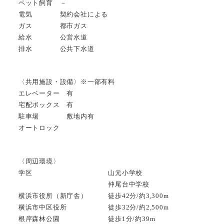
ペット飼育 －
電気 契約会社による
ガス 都市ガス
給水 公営水道
排水 公共下水道
〈共用施設・設備〉※一部有料
エレベーター 有
宅配ボックス 有
駐車場 敷地内有
オートロック
〈周辺環境〉
学区 山元小学校
仲尾台中学校
横浜市役所（新庁舎） 徒歩42分/約3,300m
横浜市中区役所 徒歩32分/約2,500m
根岸森林公園 徒歩1分/約39m