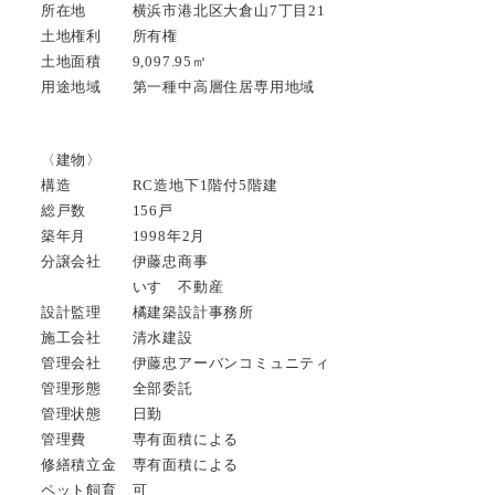
所在地 横浜市港北区大倉山7丁目21
土地権利 所有権
土地面積 9,097.95㎡
用途地域 第一種中高層住居専用地域
〈建物〉
構造 RC造地下1階付5階建
総戸数 156戸
築年月 1998年2月
分譲会社 伊藤忠商事
いすゞ不動産
設計監理 橘建築設計事務所
施工会社 清水建設
管理会社 伊藤忠アーバンコミュニティ
管理形態 全部委託
管理状態 日勤
管理費 専有面積による
修繕積立金 専有面積による
ペット飼育 可