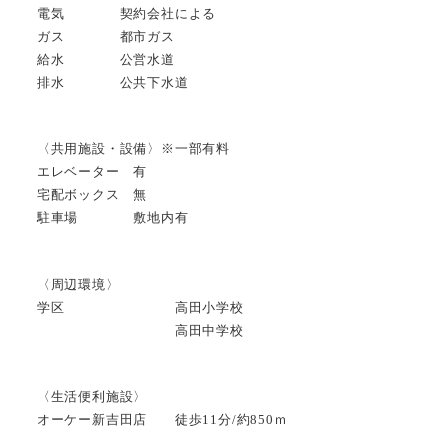
電気 契約会社による
ガス 都市ガス
給水 公営水道
排水 公共下水道
〈共用施設・設備〉※一部有料
エレベーター 有
宅配ボックス 無
駐車場 敷地内有
〈周辺環境〉
学区 高田小学校
高田中学校
〈生活便利施設〉
オーケー新吉田店 徒歩11分/約850ｍ