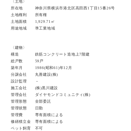
〈土地〉
所在地 神奈川県横浜市港北区高田西1丁目15番26号
土地権利 所有権
土地面積 1,929.71㎡
用途地域 準工業地域
〈建物〉
構造 鉄筋コンクリート造地上7階建
総戸数 59戸
築年月 1986(昭和61)年12月
分譲会社 丸善建設(株)
設計監理 －
施工会社 (株)黒川建設
管理会社 ダイヤモンドコミュニティ(株)
管理形態 全部委託
管理状態 日勤
管理費 専有面積による
修繕積立金 専有面積による
ペット飼育 不可