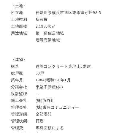
〈土地〉
所在地 神奈川県横浜市旭区東希望が丘98-5
土地権利 所有権
土地面積 2,193.40㎡
用途地域 第一種住居地域
近隣商業地域
〈建物〉
構造 鉄筋コンクリート造地上5階建
総戸数 50戸
築年月 1984(昭和59)年1月
分譲会社 東急不動産(株)
設計監理 －
施工会社 (株)熊谷組
管理会社 (株)東急コミュニティー
管理形態 全部委託
管理状態 日勤
管理費 専有面積による