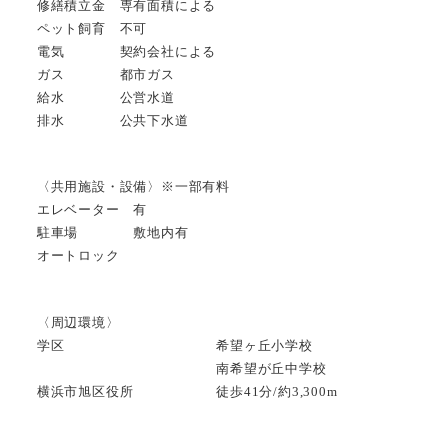
修繕積立金 専有面積による
ペット飼育 不可
電気 契約会社による
ガス 都市ガス
給水 公営水道
排水 公共下水道
〈共用施設・設備〉※一部有料
エレベーター 有
駐車場 敷地内有
オートロック
〈周辺環境〉
学区 希望ヶ丘小学校
南希望が丘中学校
横浜市旭区役所 徒歩41分/約3,300m