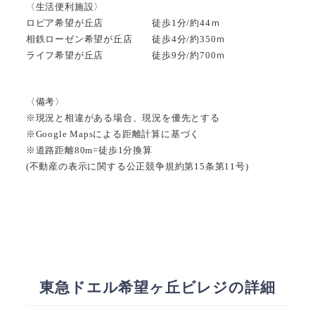
〈生活便利施設〉
ロピア希望が丘店 徒歩1分/約44ｍ
相鉄ローゼン希望が丘店 徒歩4分/約350ｍ
ライフ希望が丘店 徒歩9分/約700ｍ
〈備考〉
※現況と相違がある場合、現況を優先とする
※Google Mapsによる距離計算に基づく
※道路距離80m=徒歩1分換算
(不動産の表示に関する公正競争規約第15条第11号)
東急ドエル希望ヶ丘ビレジの詳細