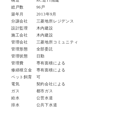
構造 RC造11階建
総戸数 96戸
築年月 2013年9月
分譲会社 三菱地所レジデンス
設計監理 木内建設
施工会社 木内建設
管理会社 三菱地所コミュニティ
管理形態 全部委託
管理状態 日勤
管理費 専有面積による
修繕積立金 専有面積による
ペット飼育 可
電気 契約会社による
ガス 都市ガス
給水 公営水道
排水 公共下水道