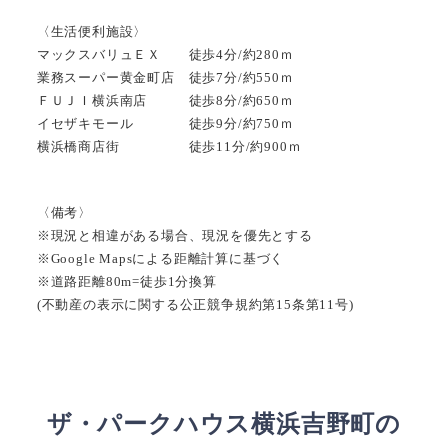
〈生活便利施設〉
マックスバリュＥＸ 徒歩4分/約280ｍ
業務スーパー黄金町店 徒歩7分/約550ｍ
ＦＵＪＩ横浜南店 徒歩8分/約650ｍ
イセザキモール 徒歩9分/約750ｍ
横浜橋商店街 徒歩11分/約900ｍ
〈備考〉
※現況と相違がある場合、現況を優先とする
※Google Mapsによる距離計算に基づく
※道路距離80m=徒歩1分換算
(不動産の表示に関する公正競争規約第15条第11号)
ザ・パークハウス横浜吉野町の