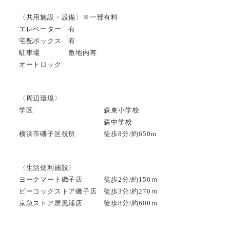
〈共用施設・設備〉※一部有料
エレベーター 有
宅配ボックス 有
駐車場 敷地内有
オートロック
〈周辺環境〉
学区 森東小学校
森中学校
横浜市磯子区役所 徒歩8分/約650m
〈生活便利施設〉
ヨークマート磯子店 徒歩2分/約150ｍ
ビーコックストア磯子店 徒歩3分/約270ｍ
京急ストア屏風浦店 徒歩8分/約600ｍ