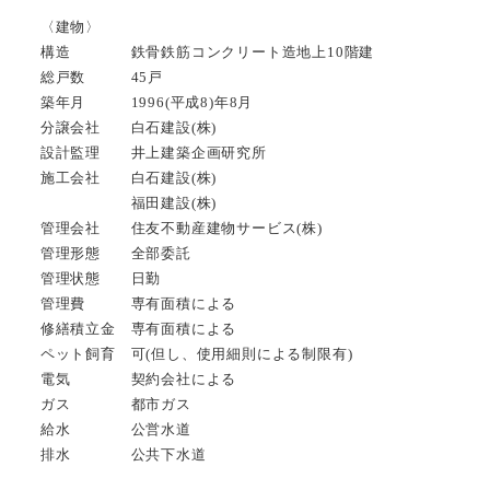
〈建物〉
構造 鉄骨鉄筋コンクリート造地上10階建
総戸数 45戸
築年月 1996(平成8)年8月
分譲会社 白石建設(株)
設計監理 井上建築企画研究所
施工会社 白石建設(株)
福田建設(株)
管理会社 住友不動産建物サービス(株)
管理形態 全部委託
管理状態 日勤
管理費 専有面積による
修繕積立金 専有面積による
ペット飼育 可(但し、使用細則による制限有)
電気 契約会社による
ガス 都市ガス
給水 公営水道
排水 公共下水道