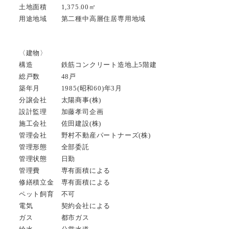
土地面積 1,375.00㎡
用途地域 第二種中高層住居専用地域
〈建物〉
構造 鉄筋コンクリート造地上5階建
総戸数 48戸
築年月 1985(昭和60)年3月
分譲会社 太陽商事(株)
設計監理 加藤孝司企画
施工会社 佐田建設(株)
管理会社 野村不動産パートナーズ(株)
管理形態 全部委託
管理状態 日勤
管理費 専有面積による
修繕積立金 専有面積による
ペット飼育 不可
電気 契約会社による
ガス 都市ガス