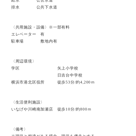
給水 公営水道
排水 公共下水道
〈共用施設・設備〉※一部有料
エレベーター 有
駐車場 敷地内有
〈周辺環境〉
学区 矢上小学校
日吉台中学校
横浜市港北区役所 徒歩53分/約4,200ｍ
〈生活便利施設〉
いなげや川崎南加瀬店 徒歩10分/約800ｍ
〈備考〉