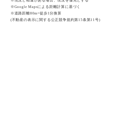
※現況と相違がある場合、現況を優先とする
※Google Mapsによる距離計算に基づく
※道路距離80m=徒歩1分換算
(不動産の表示に関する公正競争規約第15条第11号)