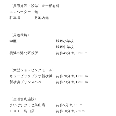
〈共用施設・設備〉※一部有料
エレベーター 無
駐車場 敷地内無
〈周辺環境〉
学区 城郷小学校
城郷中学校
横浜市港北区役所 徒歩45分/約3,600m
〈大型ショッピングモール〉
キュービックプラザ新横浜 徒歩20分/約1,600ｍ
新横浜プリンスペペ 徒歩23分/約1,800ｍ
〈生活便利施設〉
まいばすけっと鳥山店 徒歩5分/約350ｍ
ＦＵＪＩ鳥山店 徒歩10分/約750ｍ