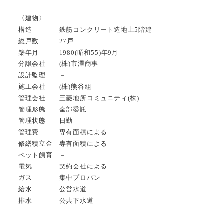
〈建物〉
構造 鉄筋コンクリート造地上5階建
総戸数 27戸
築年月 1980(昭和55)年9月
分譲会社 (株)市澤商事
設計監理 －
施工会社 (株)熊谷組
管理会社 三菱地所コミュニティ(株)
管理形態 全部委託
管理状態 日勤
管理費 専有面積による
修繕積立金 専有面積による
ペット飼育 －
電気 契約会社による
ガス 集中プロパン
給水 公営水道
排水 公共下水道