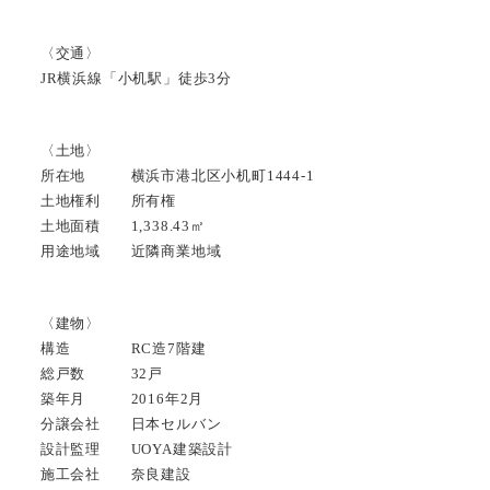
〈交通〉
JR横浜線「小机駅」徒歩3分
〈土地〉
所在地 横浜市港北区小机町1444-1
土地権利 所有権
土地面積 1,338.43㎡
用途地域 近隣商業地域
〈建物〉
構造 RC造7階建
総戸数 32戸
築年月 2016年2月
分譲会社 日本セルバン
設計監理 UOYA建築設計
施工会社 奈良建設