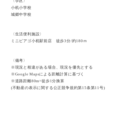
〈学区〉
小机小学校
城郷中学校
〈生活便利施設〉
ミニピアゴ小机駅前店 徒歩3分/約180ｍ
〈備考〉
※現況と相違がある場合、現況を優先とする
※Google Mapsによる距離計算に基づく
※道路距離80m=徒歩1分換算
(不動産の表示に関する公正競争規約第15条第11号)