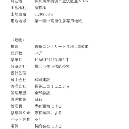
所在地 神奈川県横浜市金沢区並木3-6
土地権利 所有権
土地面積 8,299.63㎡
用途地域 第一種中高層住居専用地域
〈建物〉
構造 鉄筋コンクリート造地上3階建
総戸数 84戸
築年月 1988(昭和63)年3月
分譲会社 横浜市住宅供給公社
設計監理 －
施工会社 和同建設
管理会社 長谷工コミュニティ
管理形態 全部委託
管理状態 日勤
管理費 専有面積による
修繕積立金 専有面積による
ペット飼育 不可
電気 契約会社による