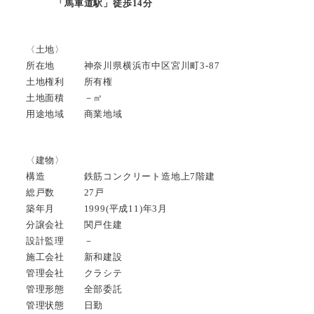
「馬車道駅」徒歩14分
〈土地〉
所在地 神奈川県横浜市中区宮川町3-87
土地権利 所有権
土地面積 －㎡
用途地域 商業地域
〈建物〉
構造 鉄筋コンクリート造地上7階建
総戸数 27戸
築年月 1999(平成11)年3月
分譲会社 関戸住建
設計監理 －
施工会社 新和建設
管理会社 クラシテ
管理形態 全部委託
管理状態 日勤