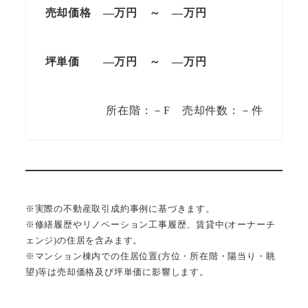
売却価格
—
万円
～
—
万円
坪単価
—
万円
～
—
万円
所在階：－F 売却件数：－件
※実際の不動産取引成約事例に基づきます。
※修繕履歴やリノベーション工事履歴、賃貸中(オーナーチ
ェンジ)の住居を含みます。
※マンション棟内での住居位置(方位・所在階・陽当り・眺
望)等は売却価格及び坪単価に影響します。