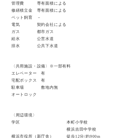
管理費 専有面積による
修繕積立金 専有面積による
ペット飼育 －
電気 契約会社による
ガス 都市ガス
給水 公営水道
排水 公共下水道
〈共用施設・設備〉※一部有料
エレベーター 有
宅配ボックス 有
駐車場 敷地内無
オートロック
〈周辺環境〉
学区 本町小学校
横浜吉田中学校
横浜市役所（新庁舎） 徒歩12分/約900m