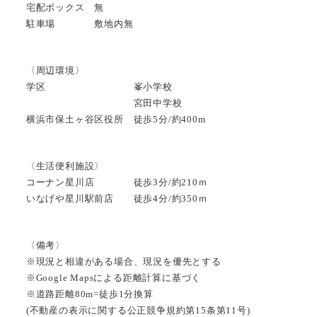
宅配ボックス 無
駐車場 敷地内無
〈周辺環境〉
学区 峯小学校
宮田中学校
横浜市保土ヶ谷区役所 徒歩5分/約400m
〈生活便利施設〉
コーナン星川店 徒歩3分/約210ｍ
いなげや星川駅前店 徒歩4分/約350ｍ
〈備考〉
※現況と相違がある場合、現況を優先とする
※Google Mapsによる距離計算に基づく
※道路距離80m=徒歩1分換算
(不動産の表示に関する公正競争規約第15条第11号)