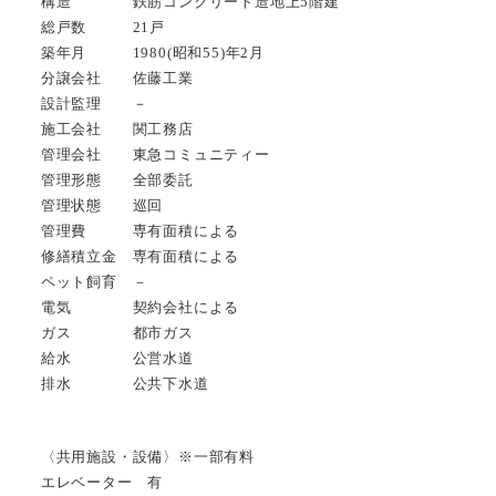
構造 鉄筋コンクリート造地上5階建
総戸数 21戸
築年月 1980(昭和55)年2月
分譲会社 佐藤工業
設計監理 －
施工会社 関工務店
管理会社 東急コミュニティー
管理形態 全部委託
管理状態 巡回
管理費 専有面積による
修繕積立金 専有面積による
ペット飼育 －
電気 契約会社による
ガス 都市ガス
給水 公営水道
排水 公共下水道
〈共用施設・設備〉※一部有料
エレベーター 有