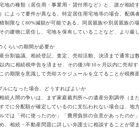
宅地の種類（居住用・事業用・貸付用など）と、誰が相続
）によって要件が異なる。特定居住用宅地等の場合、配偶
積制限なく80%減額が可能である。同居親族や別居親族の
その建物に居住し、宅地を保有していることなど、より厳
のくらいの期間が必要か
産分割協議、相続登記、査定、売却活動、決済まで通常は
月以内に相続税申告を済ませ、その後3年10ヶ月以内に売却
この期限を意識して売却スケジュールを立てることが税務
ブルになった場合、どうすればよいか
相続人間の争いは、まず家庭裁判所への遺産分割調停（ま
すでに分配額が確定しているのに支払われない場合は、地
ルでは「何に使ったのか」「費用負担の合意があったのか
め、相続・不動産問題に詳しい弁護士に相談することが望