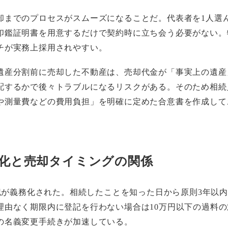
却までのプロセスがスムーズになることだ。代表者を1人選
印鑑証明書を用意するだけで契約時に立ち会う必要がない。
チが実務上採用されやすい。
遺産分割前に売却した不動産は、売却代金が「事実上の遺産
配するかで後々トラブルになるリスクがある。そのため相続
や測量費などの費用負担」を明確に定めた合意書を作成して
化と売却タイミングの関係
登記が義務化された。相続したことを知った日から原則3年以
理由なく期限内に登記を行わない場合は10万円以下の過料
の名義変更手続きが加速している。