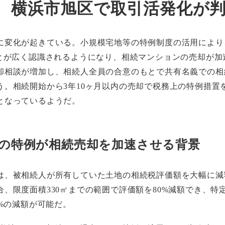
、横浜市旭区で取引活発化が
に変化が起きている。小規模宅地等の特例制度の活用により
ことが広く認識されるようになり、相続マンションの売却が加
却相談が増加し、相続人全員の合意のもとで共有名義での相
う。相続開始から3年10ヶ月以内の売却で税務上の特例措置
となっているようだ。
の特例が相続売却を加速させる背景
は、被相続人が所有していた土地の相続税評価額を大幅に減
、限度面積330㎡までの範囲で評価額を80%減額でき、特
0%の減額が可能だ。