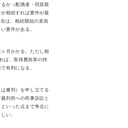
するか（配偶者・同居親
者が相続すれば要件が最
場合は、相続開始の直前
しい要件がある。
数ヶ月かかる。ただし相
すれば、取得費加算の特
面で有利になる。
たは審判）を申し立てる
方裁判所への民事訴訟と
」といった点まで争点に
ましい。