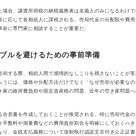
た場合、譲渡所得税の納税義務者は名義人のみになるわけで
容に応じて各相続人に課税される。売却代金の分配額や費用
事前に専門家に相談することが重要だ。
ブルを避けるための事前準備
売却する際、相続人間で感情的なしこりを残さないことが実
らうには、価格や分配方法だけでなく「なぜ売却が必要なの
き家の維持費負担や固定資産税の問題、近年の空き家問題へ
る合意書を作成しておくことが推奨される。特に売却代金の
介手数料や測量費などの費用負担割合を明確にしておくべき
なり、金銭支払義務について強制執行認諾文言付き公正証書