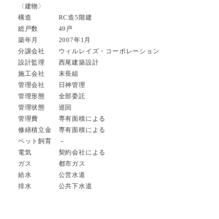
〈建物〉
構造 RC造5階建
総戸数 49戸
築年月 2007年1月
分譲会社 ウィルレイズ・コーポレーション
設計監理 西尾建築設計
施工会社 末長組
管理会社 日神管理
管理形態 全部委託
管理状態 巡回
管理費 専有面積による
修繕積立金 専有面積による
ペット飼育 －
電気 契約会社による
ガス 都市ガス
給水 公営水道
排水 公共下水道