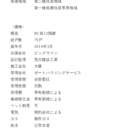
用途地域 第二種住居地域
第一種低層住居専用地域
〈建物〉
構造 RC造12階建
総戸数 79戸
築年月 2014年3月
分譲会社 ビッグヴァン
設計監理 荒川建設工業
施工会社 大勝
管理会社 ポートハウジングサービス
管理形態 全部委託
管理状態 日勤
管理費 専有面積による
修繕積立金 専有面積による
ペット飼育 可
電気 契約会社による
ガス 都市ガス
給水 公営水道