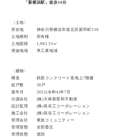
「新横浜駅」徒歩14分
〈土地〉
所在地 神奈川県横浜市港北区新羽町338
土地権利 所有権
土地面積 1,982.33㎡
用途地域 準工業地域
〈建物〉
構造 鉄筋コンクリート造地上7階建
総戸数 58戸
築年月 2022(令和4)年7月
分譲会社 (株)大林新星和不動産
設計監理 (株)長谷工コーポレーション
施工会社 (株)長谷工コーポレーション
管理会社 東急コミュニティー
管理形態 全部委託
管理状態 巡回