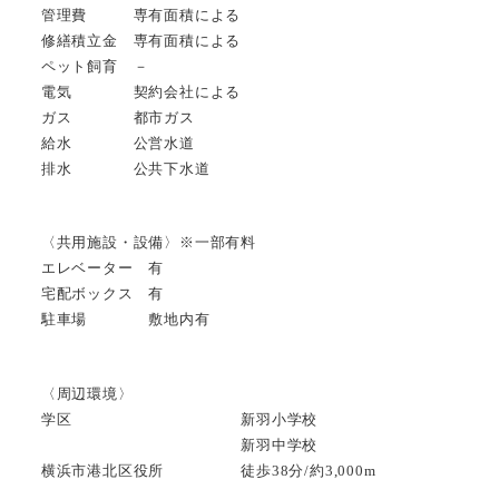
管理費 専有面積による
修繕積立金 専有面積による
ペット飼育 －
電気 契約会社による
ガス 都市ガス
給水 公営水道
排水 公共下水道
〈共用施設・設備〉※一部有料
エレベーター 有
宅配ボックス 有
駐車場 敷地内有
〈周辺環境〉
学区 新羽小学校
新羽中学校
横浜市港北区役所 徒歩38分/約3,000m