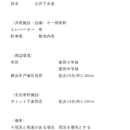
排水 公共下水道
〈共用施設・設備〉※一部有料
エレベーター 有
駐車場 敷地内有
〈周辺環境〉
学区 倉田小学校
豊田中学校
横浜市戸塚区役所 徒歩29分/約2,300m
〈生活便利施設〉
サミット下倉田店 徒歩14分/約1,100ｍ
〈備考〉
※現況と相違がある場合、現況を優先とする