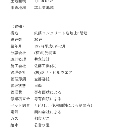
土地面積 1,038.65㎡
用途地域 準工業地域
〈建物〉
構造 鉄筋コンクリート造地上6階建
総戸数 30戸
築年月 1994(平成6)年2月
分譲会社 (有)明光商事
設計監理 共立設計
施工会社 佐藤工業(株)
管理会社 (株)菱サ・ビルウエア
管理形態 全部委託
管理状態 日勤
管理費 専有面積による
修繕積立金 専有面積による
ペット飼育 可(但し、使用細則による制限有)
電気 契約会社による
ガス 都市ガス
給水 公営水道