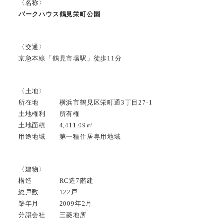
〈名称〉
パークハウス鶴見栄町公園
〈交通〉
京急本線「鶴見市場駅」徒歩11分
〈土地〉
所在地 横浜市鶴見区栄町通3丁目27-1
土地権利 所有権
土地面積 4,411.09㎡
用途地域 第一種住居専用地域
〈建物〉
構造 RC造7階建
総戸数 122戸
築年月 2009年2月
分譲会社 三菱地所