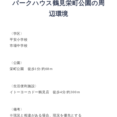
パークハウス鶴見栄町公園の周
辺環境
〈学区〉
平安小学校
市場中学校
〈公園〉
栄町公園 徒歩1分/約68ｍ
〈生活便利施設〉
イトーヨーカドー鶴見店 徒歩4分/約300ｍ
〈備考〉
※現況と相違がある場合、現況を優先とする