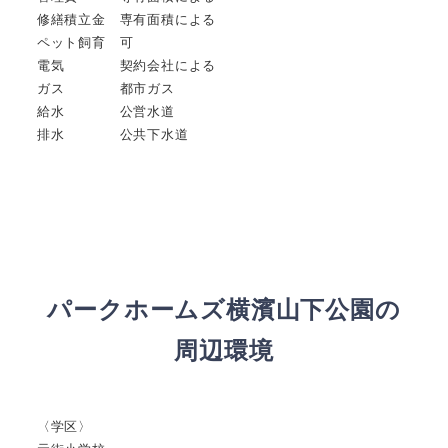
修繕積立金 専有面積による
ペット飼育 可
電気 契約会社による
ガス 都市ガス
給水 公営水道
排水 公共下水道
パークホームズ横濱山下公園
の
周辺環境
〈学区〉