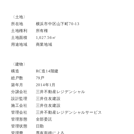
〈土地〉
所在地 横浜市中区山下町70-13
土地権利 所有権
土地面積 1,027.56㎡
用途地域 商業地域
〈建物〉
構造 RC造14階建
総戸数 79戸
築年月 2014年1月
分譲会社 三井不動産レジデンシャル
設計監理 三井住友建設
施工会社 三井住友建設
管理会社 三井不動産レジデンシャルサービス
管理形態 全部委託
管理状態 日勤
管理費 専有面積による