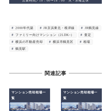
営業時間／10：00〜18：00 火・水曜定休
2000年代築
JR京浜東北・根岸線
JR鶴見線
ファミリー向けマンション（2LDK~）
査定
横浜の不動産売却
横浜市鶴見区
相場
鶴見駅
関連記事
マンション売却相場一
マンション売却相場一
覧
覧