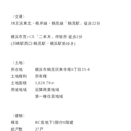
〈交通〉
JR京浜東北・根岸線・鶴見線「鶴見駅」徒歩22分
横浜市営バス「二本木」停留所 徒歩2分
(川崎駅西口/鶴見駅・横浜駅前ゆき)
〈土地〉
所在地 横浜市鶴見区東寺尾6丁目35-8
土地権利 所有権
土地面積 1,626.79㎡
用途地域 近隣商業地域
第一種住居地域
〈建物〉
構造 RC造地下1階付6階建
総戸数 27戸