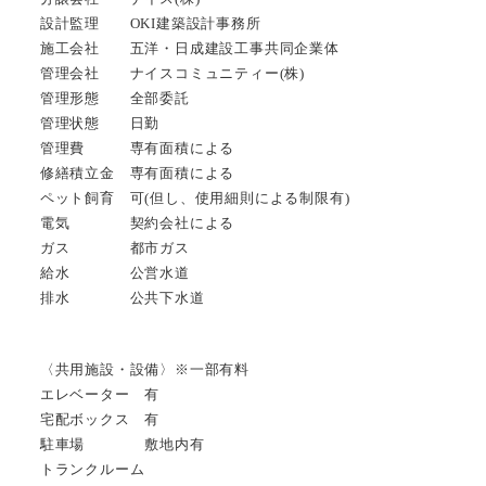
設計監理 OKI建築設計事務所
施工会社 五洋・日成建設工事共同企業体
管理会社 ナイスコミュニティー(株)
管理形態 全部委託
管理状態 日勤
管理費 専有面積による
修繕積立金 専有面積による
ペット飼育 可(但し、使用細則による制限有)
電気 契約会社による
ガス 都市ガス
給水 公営水道
排水 公共下水道
〈共用施設・設備〉※一部有料
エレベーター 有
宅配ボックス 有
駐車場 敷地内有
トランクルーム