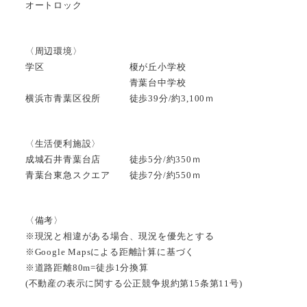
オートロック
〈周辺環境〉
学区 榎が丘小学校
青葉台中学校
横浜市青葉区役所 徒歩39分/約3,100ｍ
〈生活便利施設〉
成城石井青葉台店 徒歩5分/約350ｍ
青葉台東急スクエア 徒歩7分/約550ｍ
〈備考〉
※現況と相違がある場合、現況を優先とする
※Google Mapsによる距離計算に基づく
※道路距離80m=徒歩1分換算
(不動産の表示に関する公正競争規約第15条第11号)