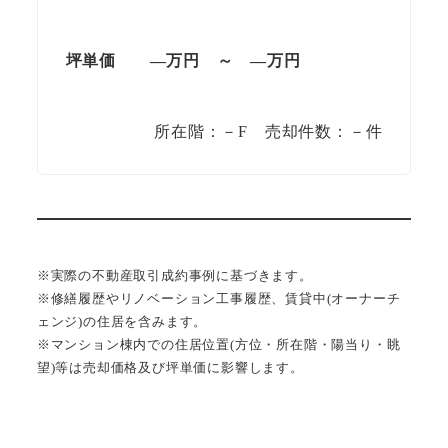
坪単価
—万円
～
—
万円
所在階：－F 売却件数：－件
※実際の不動産取引成約事例に基づきます。
※修繕履歴やリノベーション工事履歴、賃貸中(オーナーチ
ェンジ)の住居を含みます。
※マンション棟内での住居位置(方位・所在階・陽当り・眺
望)等は売却価格及び坪単価に影響します。