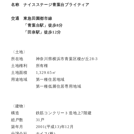
名称 ナイスステージ青葉台ブライティア
交通 東急田園都市線
「青葉台駅」徒歩8分
「田奈駅」徒歩12分
〈土地〉
所在地 神奈川県横浜市青葉区榎が丘28-3
土地権利 所有権
土地面積 1,329.65㎡
用途地域 第一種住居地域
第一種低層住居専用地域
〈建物〉
構造 鉄筋コンクリート造地上7階建
総戸数 31戸
築年月 2001(平成13)年12月
分譲会社 ナイス(株)