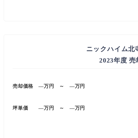
ニックハイム北
2023年度 
売却価格 —
万円
～
—
万円
坪単価
—万円
～
—
万円