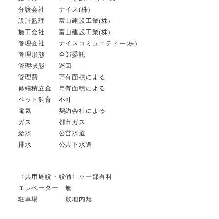
分譲会社 ナイス(株)
設計監理 富山建設工業(株)
施工会社 富山建設工業(株)
管理会社 ナイスコミュニティー(株)
管理形態 全部委託
管理状態 巡回
管理費 専有面積による
修繕積立金 専有面積による
ペット飼育 不可
電気 契約会社による
ガス 都市ガス
給水 公営水道
排水 公共下水道
〈共用施設・設備〉※一部有料
エレベーター 無
駐車場 敷地内無