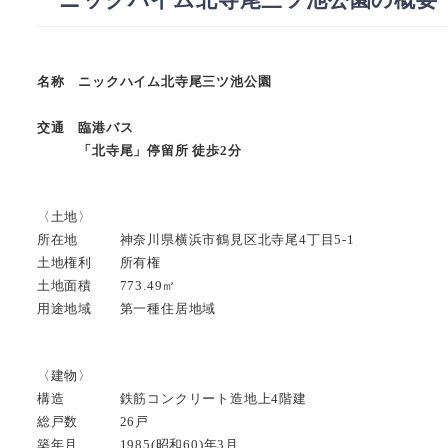
名称 ニックハイム北寺尾三ツ池公園
交通 臨港バス
「北寺尾」停留所 徒歩2分
〈土地〉
所在地 神奈川県横浜市鶴見区北寺尾4丁目5-1
土地権利 所有権
土地面積 773.49㎡
用途地域 第一種住居地域
〈建物〉
構造 鉄筋コンクリート造地上4階建
総戸数 26戸
築年月 1985(昭和60)年3月