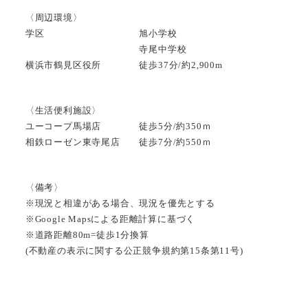
〈周辺環境〉
学区 旭小学校
寺尾中学校
横浜市鶴見区役所 徒歩37分/約2,900m
〈生活便利施設〉
ユーコープ馬場店 徒歩5分/約350ｍ
相鉄ローゼン東寺尾店 徒歩7分/約550ｍ
〈備考〉
※現況と相違がある場合、現況を優先とする
※Google Mapsによる距離計算に基づく
※道路距離80m=徒歩1分換算
(不動産の表示に関する公正競争規約第15条第11号)