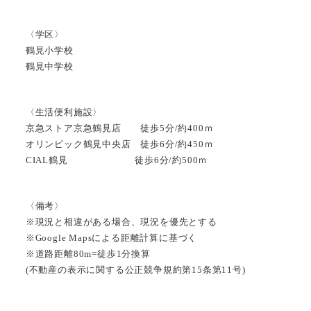
〈学区〉
鶴見小学校
鶴見中学校
〈生活便利施設〉
京急ストア京急鶴見店 徒歩5分/約400ｍ
オリンピック鶴見中央店 徒歩6分/約450ｍ
CIAL鶴見 徒歩6分/約500ｍ
〈備考〉
※現況と相違がある場合、現況を優先とする
※Google Mapsによる距離計算に基づく
※道路距離80m=徒歩1分換算
(不動産の表示に関する公正競争規約第15条第11号)