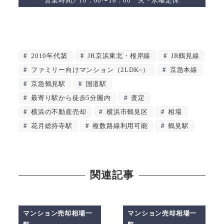
営業時間／10：00〜18：00 火・水曜定休
2010年代築
JR京浜東北・根岸線
JR鶴見線
ファミリー向けマンション（2LDK~）
京急本線
京急鶴見駅
国道駅
最寄り駅から徒歩5分圏内
査定
横浜の不動産売却
横浜市鶴見区
相場
花月総持寺駅
複数路線利用可能
鶴見駅
関連記事
マンション売却相場一
マンション売却相場一