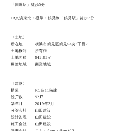
「国道駅」徒歩5分
JR京浜東北・根岸・鶴見線「鶴見駅」徒歩7分
〈土地〉
所在地 横浜市鶴見区鶴見中央5丁目7
土地権利 所有権
土地面積 842.85㎡
用途地域 商業地域
〈建物〉
構造 RC造11階建
総戸数 52戸
築年月 2019年2月
分譲会社 山田建設
設計監理 山田建設
施工会社 山田建設
管理会社 エム・シー・サービス