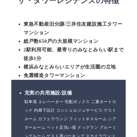
ザ・タワーレジデンスの特徴
東急不動産旧分譲/三井住友建設施工タワー
マンション
総戸数650戸の大規模マンション
2駅利用可能、最寄りのみなとみらい駅まで
徒歩1分
横浜みなとみらいエリアが生活圏の立地
免震構造タワーマンション
充実の共用施設/設備
駐車場 エレベーター 宅配ボックス 二重オートロ
ック 内廊下設計 コンシェルジュサービス ゲスト
ルーム カフェラウンジ フィットネスルーム シア
タールーム ペット足洗い場 ドッグラン グルーミ
ングルーム ゲスト用パーキング スカイラウンジ