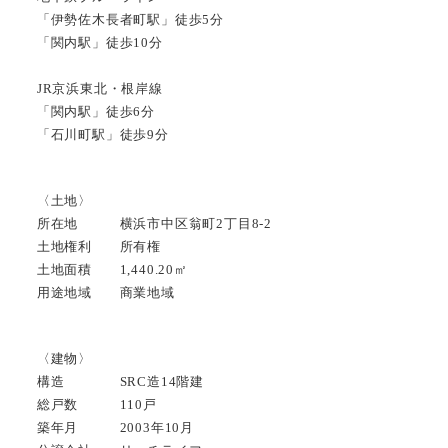
「伊勢佐木長者町駅」徒歩5分
「関内駅」徒歩10分
JR京浜東北・根岸線
「関内駅」徒歩6分
「石川町駅」徒歩9分
〈土地〉
所在地 横浜市中区翁町2丁目8-2
土地権利 所有権
土地面積 1,440.20㎡
用途地域 商業地域
〈建物〉
構造 SRC造14階建
総戸数 110戸
築年月 2003年10月