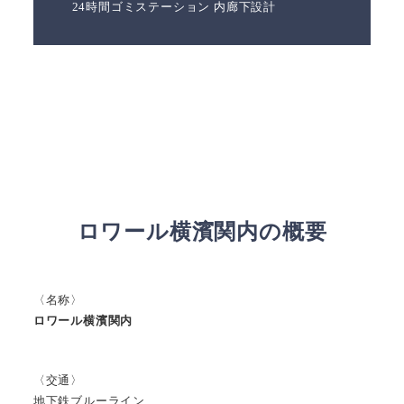
24時間ゴミステーション 内廊下設計
ロワール横濱関内
の概要
〈名称〉
ロワール横濱関内
〈交通〉
地下鉄ブルーライン