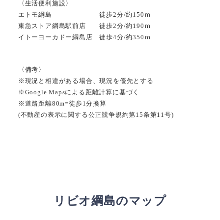
〈生活便利施設〉
エトモ綱島 徒歩2分/約150ｍ
東急ストア綱島駅前店 徒歩2分/約190ｍ
イトーヨーカドー綱島店 徒歩4分/約350ｍ
〈備考〉
※現況と相違がある場合、現況を優先とする
※Google Mapsによる距離計算に基づく
※道路距離80m=徒歩1分換算
(不動産の表示に関する公正競争規約第15条第11号)
リビオ綱島のマップ