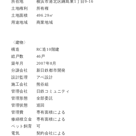
所在地 横浜市港北区綱島東1丁目9-16
土地権利 所有権
土地面積 496.29㎡
用途地域 商業地域
〈建物〉
構造 RC造10階建
総戸数 46戸
築年月 2007年8月
分譲会社 新日鉄都市開発
設計監理 アベ設計
施工会社 熊谷組
管理会社 日鉄コミュニティ
管理形態 全部委託
管理状態 巡回
管理費 専有面積による
修繕積立金 専有面積による
ペット飼育 可
電気 契約会社による