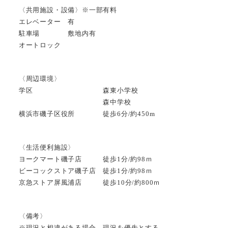
〈共用施設・設備〉※一部有料
エレベーター 有
駐車場 敷地内有
オートロック
〈周辺環境〉
学区 森東小学校
森中学校
横浜市磯子区役所 徒歩6分/約450m
〈生活便利施設〉
ヨークマート磯子店 徒歩1分/約98ｍ
ビーコックストア磯子店 徒歩1分/約98ｍ
京急ストア屏風浦店 徒歩10分/約800ｍ
〈備考〉
※現況と相違がある場合、現況を優先とする