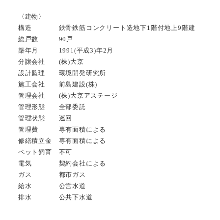
〈建物〉
構造 鉄骨鉄筋コンクリート造地下1階付地上9階建
総戸数 90戸
築年月 1991(平成3)年2月
分譲会社 (株)大京
設計監理 環境開発研究所
施工会社 前島建設(株)
管理会社 (株)大京アステージ
管理形態 全部委託
管理状態 巡回
管理費 専有面積による
修繕積立金 専有面積による
ペット飼育 不可
電気 契約会社による
ガス 都市ガス
給水 公営水道
排水 公共下水道