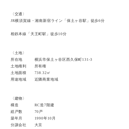
〈交通〉
JR横須賀線・湘南新宿ライン「保土ヶ谷駅」徒歩6分
相鉄本線「天王町駅」徒歩10分
〈土地〉
所在地 横浜市保土ヶ谷区西久保町131-3
土地権利 所有権
土地面積 738.32㎡
用途地域 近隣商業地域
〈建物〉
構造 RC造7階建
総戸数 70戸
築年月 1990年10月
分譲会社 大京