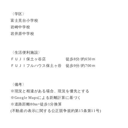
〈学区〉
富士見台小学校
岩崎中学校
岩井原中学校
〈生活便利施設〉
ＦＵＪＩ保土ヶ谷店 徒歩8分/約650ｍ
ＦＵＪＩフルハウス保土ヶ谷 徒歩9分/約700ｍ
〈備考〉
※現況と相違がある場合、現況を優先とする
※Google Mapsによる距離計算に基づく
※道路距離80m=徒歩1分換算
(不動産の表示に関する公正競争規約第15条第11号)