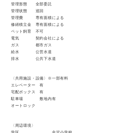
管理形態 全部委託
管理状態 巡回
管理費 専有面積による
修繕積立金 専有面積による
ペット飼育 不可
電気 契約会社による
ガス 都市ガス
給水 公営水道
排水 公共下水道
〈共用施設・設備〉※一部有料
エレベーター 有
宅配ボックス 有
駐車場 敷地内有
オートロック
〈周辺環境〉
学区 金沢小学校