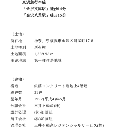
京浜急行本線
「金沢文庫駅」徒歩14分
「金沢八景駅」徒歩15分
〈土地〉
所在地 神奈川県横浜市金沢区町屋町17-8
土地権利 所有権
土地面積 1,389.98㎡
用途地域 第一種住居地域
〈建物〉
構造 鉄筋コンクリート造地上4階建
総戸数 31戸
築年月 1992(平成4)年5月
分譲会社 三井不動産(株)
設計監理 (株)加藤組
施工会社 (株)加藤組
管理会社 三井不動産レジデンシャルサービス(株)