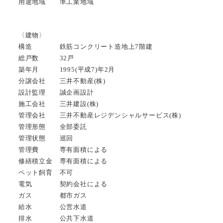
用途地域 準工業地域
〈建物〉
構造 鉄筋コンクリート造地上7階建
総戸数 32戸
築年月 1995(平成7)年2月
分譲会社 三井不動産(株)
設計監理 誠企画設計
施工会社 三井建設(株)
管理会社 三井不動産レジデンシャルサービス(株)
管理形態 全部委託
管理状態 巡回
管理費 専有面積による
修繕積立金 専有面積による
ペット飼育 不可
電気 契約会社による
ガス 都市ガス
給水 公営水道
排水 公共下水道