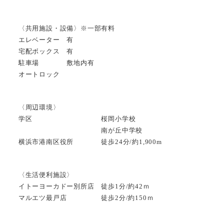
〈共用施設・設備〉※一部有料
エレベーター 有
宅配ボックス 有
駐車場 敷地内有
オートロック
〈周辺環境〉
学区 桜岡小学校
南が丘中学校
横浜市港南区役所 徒歩24分/約1,900m
〈生活便利施設〉
イトーヨーカドー別所店 徒歩1分/約42ｍ
マルエツ最戸店 徒歩2分/約150ｍ