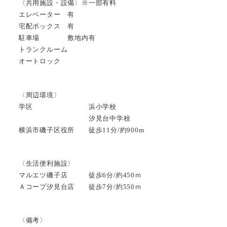
〈共用施設・設備〉※一部有料
エレベーター 有
宅配ボックス 有
駐車場 敷地内有
トランクルーム
オートロック
〈周辺環境〉
学区 浜小学校
汐見台中学校
横浜市磯子区役所 徒歩11分/約900m
〈生活便利施設〉
マルエツ磯子店 徒歩6分/約450ｍ
Ａコープ汐見台店 徒歩7分/約550ｍ
〈備考〉