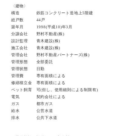
〈建物〉
構造 鉄筋コンクリート造地上5階建
総戸数 44戸
築年月 1998(平成10)年3月
分譲会社 野村不動産(株)
設計監理 青木建設(株)
施工会社 青木建設(株)
管理会社 野村不動産パートナーズ(株)
管理形態 全部委託
管理状態 日勤
管理費 専有面積による
修繕積立金 専有面積による
ペット飼育 可(但し、使用細則による制限有)
電気 契約会社による
ガス 都市ガス
給水 公営水道
排水 公共下水道