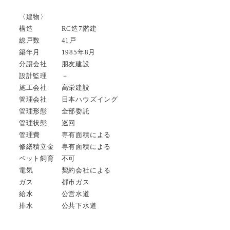
〈建物〉
構造 RC造7階建
総戸数 41戸
築年月 1985年8月
分譲会社 朋友建設
設計監理 －
施工会社 高栄建設
管理会社 日本ハウズイング
管理形態 全部委託
管理状態 巡回
管理費 専有面積による
修繕積立金 専有面積による
ペット飼育 不可
電気 契約会社による
ガス 都市ガス
給水 公営水道
排水 公共下水道