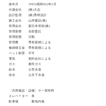
築年月 1985(昭和60)年2月
分譲会社 (株)大志
設計監理 (株)秀研設計
施工会社 山岸建設(株)
管理会社 新日本管財(株)
管理形態 全部委託
管理状態 日勤
管理費 専有面積による
修繕積立金 専有面積による
ペット飼育 不可
電気 契約会社による
ガス 都市ガス
給水 公営水道
排水 公共下水道
〈共用施設・設備〉※一部有料
エレベーター 有
駐車場 敷地内無