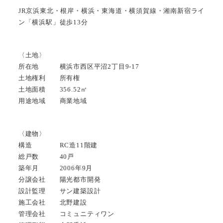
JR京浜東北・根岸・横浜・東海道・横須賀線・湘南新宿ライ
ン「横浜駅」徒歩13分
〈土地〉
所在地 横浜市西区平沼2丁目9-17
土地権利 所有権
土地面積 356.52㎡
用途地域 商業地域
〈建物〉
構造 RC造11階建
総戸数 40戸
築年月 2006年9月
分譲会社 陽光都市開発
設計監理 サン建築設計
施工会社 北野建設
管理会社 コミュニティワン