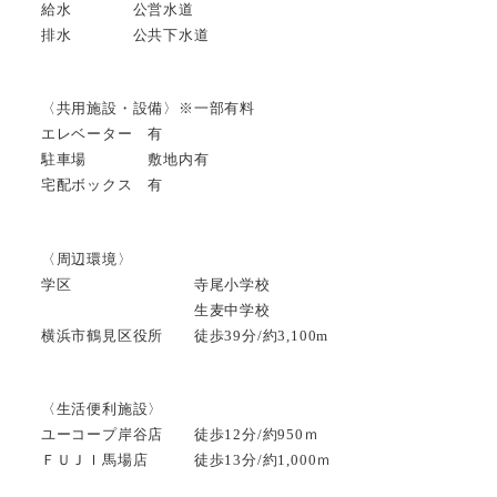
給水 公営水道
排水 公共下水道
〈共用施設・設備〉※一部有料
エレベーター 有
駐車場 敷地内有
宅配ボックス 有
〈周辺環境〉
学区 寺尾小学校
生麦中学校
横浜市鶴見区役所 徒歩39分/約3,100m
〈生活便利施設〉
ユーコープ岸谷店 徒歩12分/約950ｍ
ＦＵＪＩ馬場店 徒歩13分/約1,000ｍ