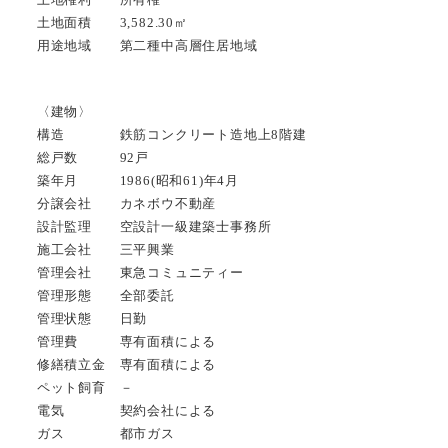
土地面積 3,582.30㎡
用途地域 第二種中高層住居地域
〈建物〉
構造 鉄筋コンクリート造地上8階建
総戸数 92戸
築年月 1986(昭和61)年4月
分譲会社 カネボウ不動産
設計監理 空設計一級建築士事務所
施工会社 三平興業
管理会社 東急コミュニティー
管理形態 全部委託
管理状態 日勤
管理費 専有面積による
修繕積立金 専有面積による
ペット飼育 －
電気 契約会社による
ガス 都市ガス