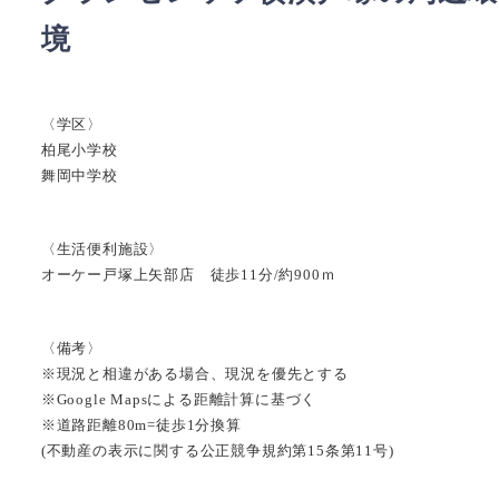
境
〈学区〉
柏尾小学校
舞岡中学校
〈生活便利施設〉
オーケー戸塚上矢部店 徒歩11分/約900ｍ
〈備考〉
※現況と相違がある場合、現況を優先とする
※Google Mapsによる距離計算に基づく
※道路距離80m=徒歩1分換算
(不動産の表示に関する公正競争規約第15条第11号)