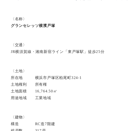
〈名称〉
グランセレッソ横濱戸塚
〈交通〉
JR横須賀線・湘南新宿ライン「東戸塚駅」徒歩25分
〈土地〉
所在地 横浜市戸塚区柏尾町324-1
土地権利 所有権
土地面積 16,764.50㎡
用途地域 工業地域
〈建物〉
構造 RC造7階建
総戸数 317戸